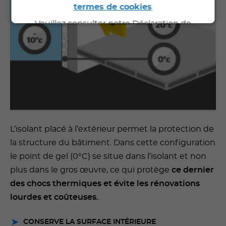
termes de cookies
Veuillez consulter notre Déclaration de
Confidentialité pour de plus amples
informations.
L’isolant placé à l’extérieur permet la protection de
la structure du bâtiment. Dans cette configuration
le point de gel (0°C) se situe dans l’isolant et non
plus dans le gros œuvre, ce qui protège
ce dernier
des chocs thermiques et évite les rénovations
lourdes et coûteuses.
CONSERVE LA SURFACE INTÉRIEURE