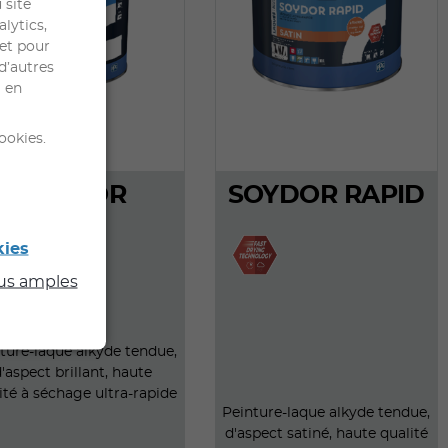
 site
alytics,
 et pour
d’autres
l en
ookies.
PANTOR
SOYDOR RAPID
kies
lus amples
ture-laque alkyde tendue,
'aspect brillant, haute
ité à séchage ultra-rapide
Peinture-laque alkyde tendue,
d'aspect satiné, haute qualité