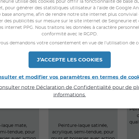
neurie utilise des cookies pour offrir la fonctionnalité de base du
t, pour générer des statistiques utilisateur à l’aide de Google An
 base anonyme, afin de rendre notre site internet plus convivial
r des publicités sur mesure sur le site internet de Seigneurie et 
es internet PPG. Nous traitons les données à caractère personne
conformité avec le RGPD.
ous demandons votre consentement en vue de l’utilisation de c
YOPUR
ELYOPUR
J’ACCEPTE LES COOKIES
UE MAT
LAQUE SATIN
sulter et modifier vos paramètres en termes de coo
consulter notre Déclaration de Confidentialité pour de p
informations.
Pein
d
qual
-laque mate,
Peinture-laque satinée,
emi-tendue, pour
acrylique, semi-tendue, pour
eries avec action
murs et boiseries avec action