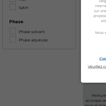
Seig
interne
Satin
sur une
propose
sit
Phase
Phase solvant
Nous v
Phase aqueuse
EL
LAQ
Con
Veuillez 
Peinture
acrylique, s
murs et bois