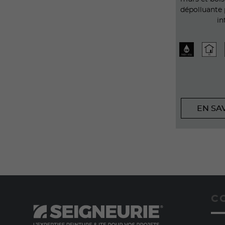
dépolluante p
in
EN SA
C