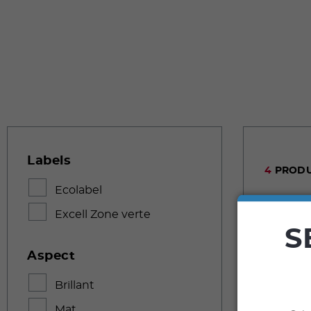
Labels
4
PRODU
Ecolabel
Excell Zone verte
S
Aspect
Brillant
Mat