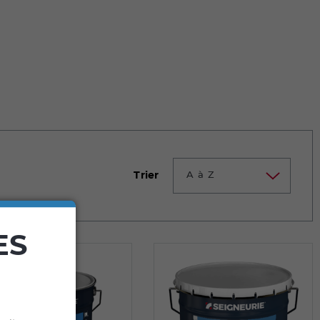
Trier
A à Z
ES