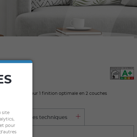
ES
spect satiné, pour 1 finition optimale en 2 couches
 site
aractéristiques techniques
alytics,
 et pour
d’autres