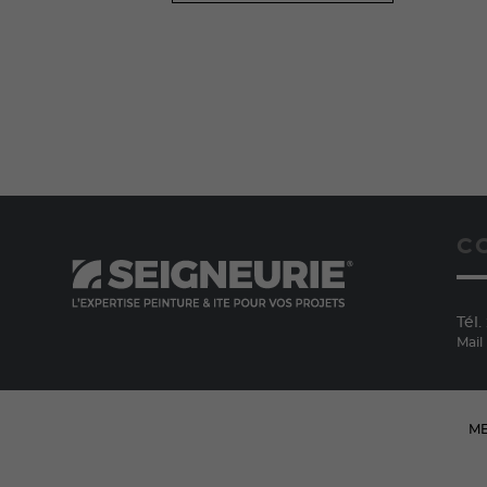
C
Tél. 
Mail
ME