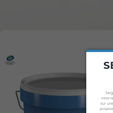
S
Seig
interne
sur une
propose