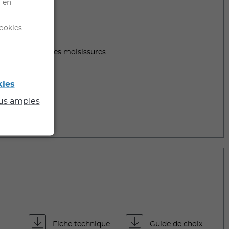
l en
ssivable.
ookies.
 zinc...
développement des moisissures.
kies
lus amples
Fiche technique
Guide de choix