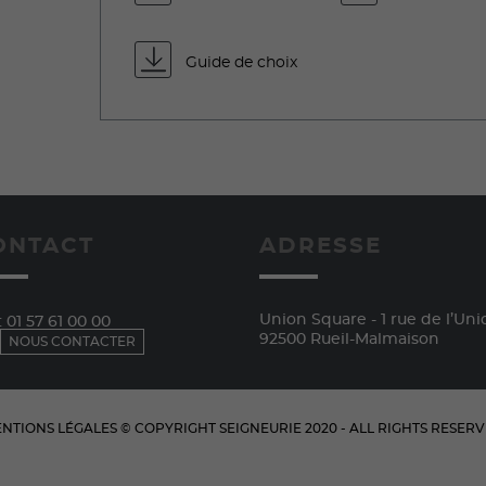
Guide de choix
ONTACT
ADRESSE
Union Square - 1 rue de l’Uni
:
01 57 61 00 00
92500 Rueil-Malmaison
NOUS CONTACTER
NTIONS LÉGALES
© COPYRIGHT
SEIGNEURIE
2020 - ALL RIGHTS RESER