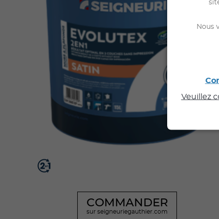
sit
Nous v
Con
Veuillez 
COMMANDER
sur seigneuriegauthier.com