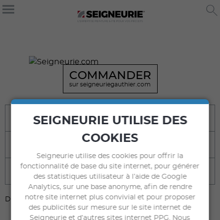
COMMANDER
sur seigneuriegauthier.com
Bénéfices
SEIGNEURIE UTILISE DES
COOKIES
Destination
Seigneurie utilise des cookies pour offrir la
fonctionnalité de base du site internet, pour générer
Caractéristiques techniques
des statistiques utilisateur à l’aide de Google
Analytics, sur une base anonyme, afin de rendre
notre site internet plus convivial et pour proposer
DOCUMENTS À TÉLÉCHARGER
des publicités sur mesure sur le site internet de
Seigneurie et d’autres sites internet PPG. Nous