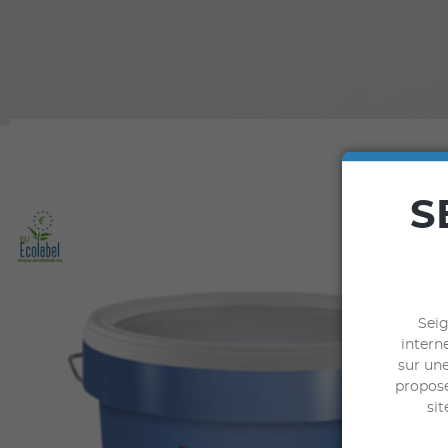
S
Seig
interne
sur une
propose
sit