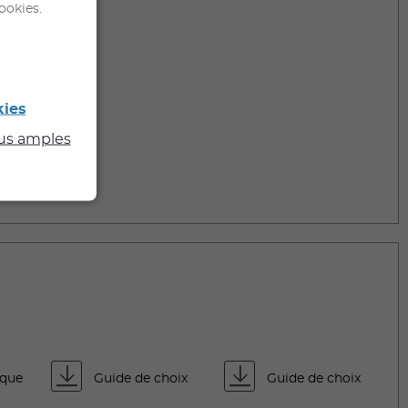
ookies.
kies
lus amples
ique
Guide de choix
Guide de choix