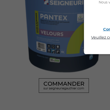
Nous v
Con
Veuillez 
COMMANDER
sur seigneuriegauthier.com