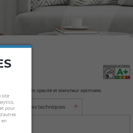
ES
louté-mat, offrant opacité et blancheur optimales
 site
alytics,
aractéristiques techniques
 et pour
d’autres
l en