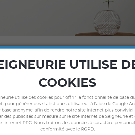
EIGNEURIE UTILISE D
PANTEX VELOURS
COOKIES
Peinture intérieure aux résines mixtes, d'aspect ve
neurie utilise des cookies pour offrir la fonctionnalité de base du
t, pour générer des statistiques utilisateur à l’aide de Google An
Bénéfices
Destination
C
 base anonyme, afin de rendre notre site internet plus convivial
r des publicités sur mesure sur le site internet de Seigneurie et 
es internet PPG. Nous traitons les données à caractère personne
Bonne résistance : RAH Classe 1, lessivable.
conformité avec le RGPD.