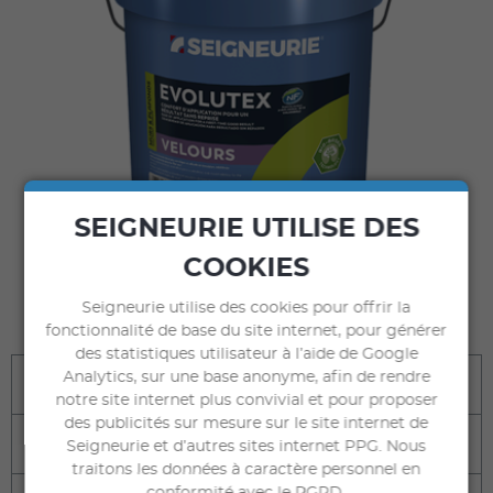
SEIGNEURIE UTILISE DES
COOKIES
COMMANDER
Seigneurie utilise des cookies pour offrir la
sur seigneuriegauthier.com
fonctionnalité de base du site internet, pour générer
des statistiques utilisateur à l’aide de Google
Analytics, sur une base anonyme, afin de rendre
Bénéfices
notre site internet plus convivial et pour proposer
des publicités sur mesure sur le site internet de
Destination
Seigneurie et d’autres sites internet PPG. Nous
traitons les données à caractère personnel en