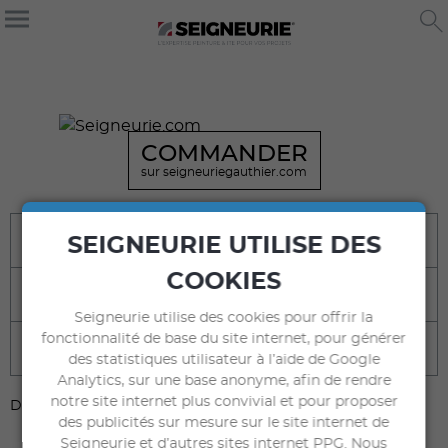
COMMANDER
sur seigneuriegauthier.com
Bénéfices
SEIGNEURIE UTILISE DES
COOKIES
Destination
Seigneurie utilise des cookies pour offrir la
fonctionnalité de base du site internet, pour générer
Caractéristiques techniques
des statistiques utilisateur à l’aide de Google
Analytics, sur une base anonyme, afin de rendre
notre site internet plus convivial et pour proposer
DOCUMENTS À TÉLÉCHARGER
des publicités sur mesure sur le site internet de
Seigneurie et d’autres sites internet PPG. Nous