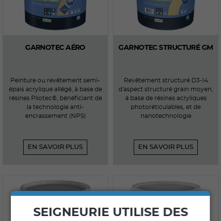
GARNOTEC AÉRO
GARNOTEC STRUCTURÉ GM
Peinture ou revêtement semi-
Revêtement structuré D3-I4
épais acrylique allégé, à base de
d'aspect structuré grain moyen,
résines Pliotec®, bénéficiant de
à base de résines acryliques
la technologie anti-
photoréticulables, et de
encrassement (NPS)
nanotechnologie
EN SAVOIR PLUS
EN SAVOIR PLUS
SEIGNEURIE UTILISE DES