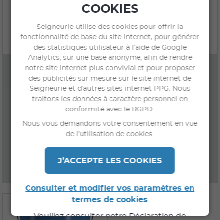
COOKIES
Seigneurie utilise des cookies pour offrir la
fonctionnalité de base du site internet, pour générer
des statistiques utilisateur à l’aide de Google
Analytics, sur une base anonyme, afin de rendre
PANTIFILM OS GRANITÉ
PANTIFILM OS MAT
notre site internet plus convivial et pour proposer
des publicités sur mesure sur le site internet de
Seigneurie et d’autres sites internet PPG. Nous
traitons les données à caractère personnel en
Revêtement d'imperméabilité
conformité avec le RGPD.
acrylique et polysiloxane,
d’aspect mat granité, pour
Nous vous demandons votre consentement en vue
masquer les irrégularités
de l’utilisation de cookies.
J’ACCEPTE LES COOKIES
EN SAVOIR PLUS
EN SAVOIR PLUS
Consulter et modifier vos paramètres en
termes de cookies
Veuillez consulter notre Déclaration de