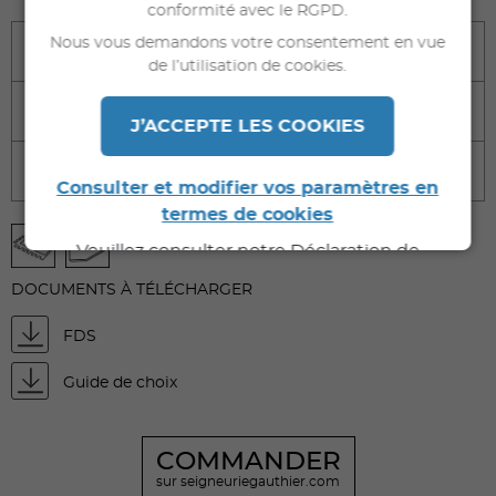
conformité avec le RGPD.
Nous vous demandons votre consentement en vue
Bénéfices
de l’utilisation de cookies.
Destination
J’ACCEPTE LES COOKIES
Caractéristiques techniques
Consulter et modifier vos paramètres en
termes de cookies
Veuillez consulter notre Déclaration de
Confidentialité pour de plus amples
DOCUMENTS À TÉLÉCHARGER
informations.
FDS
Guide de choix
COMMANDER
sur seigneuriegauthier.com