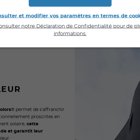
sulter et modifier vos paramètres en termes de coo
consulter notre Déclaration de Confidentialité pour de p
informations.
LEUR
olors
® permet de s’affranchir
itionnellement proscrites en
ent solaire,
cette
ade et garantit leur
leur.