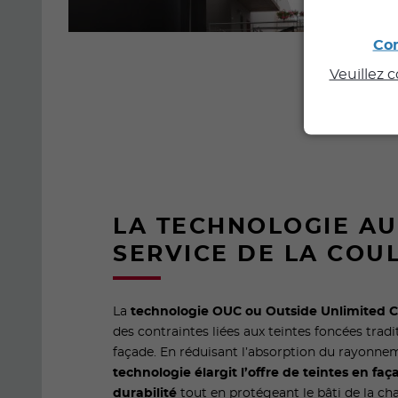
Con
Veuillez 
LA TECHNOLOGIE AU
SERVICE DE LA COU
La
technologie OUC ou Outside Unlimited C
des contraintes liées aux teintes foncées trad
façade. En réduisant l’absorption du rayonnem
technologie élargit l’offre de teintes en faç
durabilité
tout en protégeant le bâti de la cha