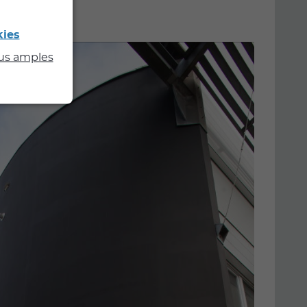
kies
lus amples