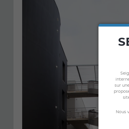
S
Seig
interne
sur une
propose
sit
Nous v