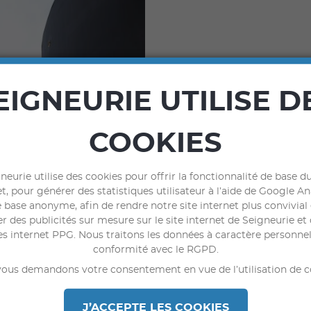
VALORISE
EIGNEURIE UTILISE D
Pour rehausser l’archi
teinte Ombre Liège
c
COOKIES
bâtiments
. Afin de
gar
le
revêtement D3 Gar
également lié à la néce
neurie utilise des cookies pour offrir la fonctionnalité de base du
t, pour générer des statistiques utilisateur à l’aide de Google An
exclusive OUC qui rend
 base anonyme, afin de rendre notre site internet plus convivial
r des publicités sur mesure sur le site internet de Seigneurie et 
es internet PPG. Nous traitons les données à caractère personne
conformité avec le RGPD.
ous demandons votre consentement en vue de l’utilisation de c
J’ACCEPTE LES COOKIES