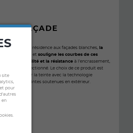
R LA FAÇADE
ES
tecture de cette résidence aux façades blanches,
la
réé une rupture et
souligne les courbes de ces
antir la durabilité et la résistance
à l’encrassement,
notec
a été sélectionné. Le choix de ce produit est
ssité de réaliser la teinte avec la technologie
 site
alytics,
 possible les teintes soutenues en extérieur.
 et pour
d’autres
l en
ookies.