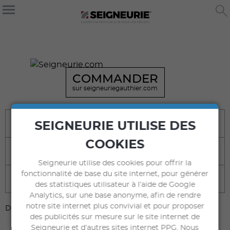
COMMANDER
sur seigneuriegauthier.com
Bénéfices
SEIGNEURIE UTILISE DES
COOKIES
Destination
Seigneurie utilise des cookies pour offrir la
fonctionnalité de base du site internet, pour générer
Caractéristiques techniques
des statistiques utilisateur à l’aide de Google
Analytics, sur une base anonyme, afin de rendre
notre site internet plus convivial et pour proposer
DOCUMENTS À TÉLÉCHARGER
des publicités sur mesure sur le site internet de
Seigneurie et d’autres sites internet PPG. Nous