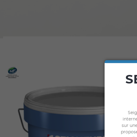
S
Seig
interne
sur une
propose