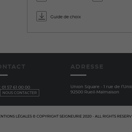
Guide de choix
ONTACT
ADRESSE
Union Square - 1 rue de l’Uni
:
01 57 61 00 00
92500 Rueil-Malmaison
NOUS CONTACTER
NTIONS LÉGALES
© COPYRIGHT
SEIGNEURIE
2020 - ALL RIGHTS RESER