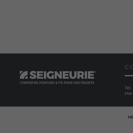
C
Tél. 
Mail
ME