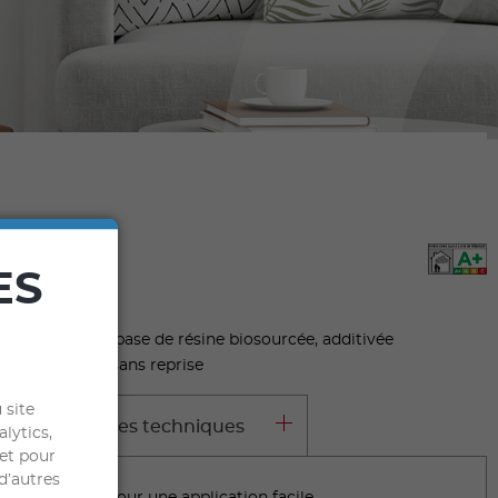
ES
spect satiné, à base de résine biosourcée, additivée
ur un résultat sans reprise
 site
aractéristiques techniques
alytics,
 et pour
d’autres