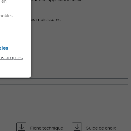
ert optimisé pour une application facile.
l en
ookies.
développement des moisissures.
kies
lus amples
Fiche technique
Guide de choix