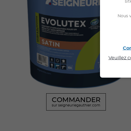
sit
Nous v
Con
Veuillez 
COMMANDER
sur seigneuriegauthier.com