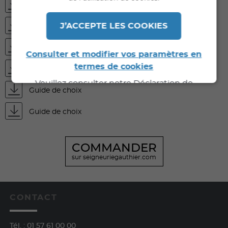
FDS
J’ACCEPTE LES COOKIES
FDES
Fiche technique
Consulter et modifier vos paramètres en
termes de cookies
DOP
Veuillez consulter notre Déclaration de
Guide de choix
Confidentialité pour de plus amples
informations.
Guide de choix
COMMANDER
sur seigneuriegauthier.com
CONTACT
Tél. :
01 57 61 00 00