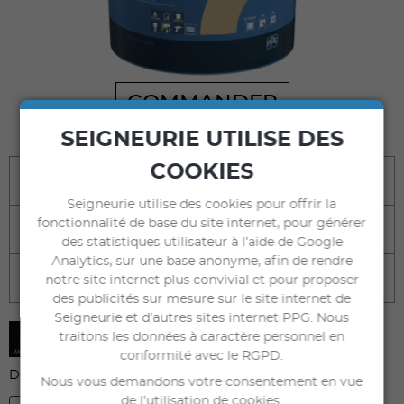
COMMANDER
sur seigneuriegauthier.com
SEIGNEURIE UTILISE DES
COOKIES
Bénéfices
Seigneurie utilise des cookies pour offrir la
fonctionnalité de base du site internet, pour générer
Destination
des statistiques utilisateur à l’aide de Google
Analytics, sur une base anonyme, afin de rendre
Caractéristiques techniques
notre site internet plus convivial et pour proposer
des publicités sur mesure sur le site internet de
Seigneurie et d’autres sites internet PPG. Nous
traitons les données à caractère personnel en
conformité avec le RGPD.
DOCUMENTS À TÉLÉCHARGER
Nous vous demandons votre consentement en vue
de l’utilisation de cookies.