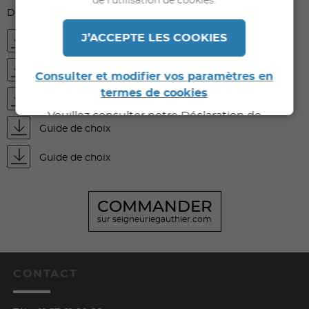
de l’utilisation de cookies.
DOCUMENTS À TÉLÉCHARGER
J’ACCEPTE LES COOKIES
FDS
FDES
Consulter et modifier vos paramètres en
termes de cookies
Fiche technique
Veuillez consulter notre Déclaration de
Guide de choix
Confidentialité pour de plus amples
informations.
Guide de choix
COMMANDER
sur seigneuriegauthier.com
CONTACT