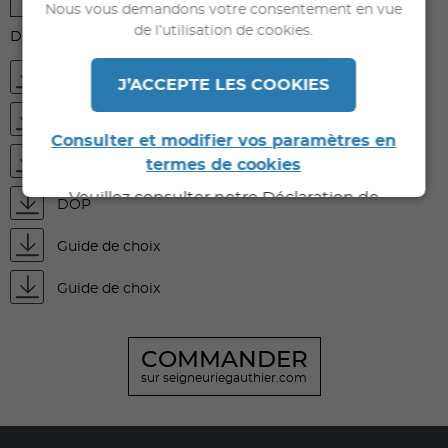
Nous vous demandons votre consentement en vue
de l’utilisation de cookies.
DOCUMENTS À TÉLÉCHARGER
FDS
J’ACCEPTE LES COOKIES
FDES
Consulter et modifier vos paramètres en
Fiche technique
termes de cookies
Veuillez consulter notre Déclaration de
DOP
Confidentialité pour de plus amples
informations.
Guide de choix
Guide de choix
COMMANDER
sur seigneuriegauthier.com