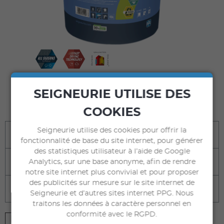
COMMANDER
SEIGNEURIE UTILISE DES
sur seigneuriegauthier.com
COOKIES
Seigneurie utilise des cookies pour offrir la
Bénéfices
fonctionnalité de base du site internet, pour générer
des statistiques utilisateur à l’aide de Google
Destination
Analytics, sur une base anonyme, afin de rendre
notre site internet plus convivial et pour proposer
des publicités sur mesure sur le site internet de
Caractéristiques techniques
Seigneurie et d’autres sites internet PPG. Nous
traitons les données à caractère personnel en
conformité avec le RGPD.