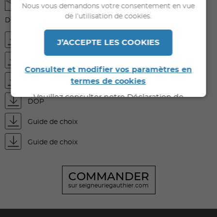
Nous vous demandons votre consentement en vue
de l’utilisation de cookies.
DOCUMENTS À TÉLÉCHARGER
FDS
J’ACCEPTE LES COOKIES
FDES
Consulter et modifier vos paramètres en
termes de cookies
Fiche technique
Veuillez consulter notre Déclaration de
DOP
Confidentialité pour de plus amples
informations.
Guide de choix
Guide de choix
COMMANDER
sur seigneuriegauthier.com