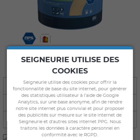
COMMANDER
SEIGNEURIE UTILISE DES
sur seigneuriegauthier.com
COOKIES
Seigneurie utilise des cookies pour offrir la
Bénéfices
fonctionnalité de base du site internet, pour générer
des statistiques utilisateur à l’aide de Google
Analytics, sur une base anonyme, afin de rendre
Destination
notre site internet plus convivial et pour proposer
des publicités sur mesure sur le site internet de
Caractéristiques techniques
Seigneurie et d’autres sites internet PPG. Nous
traitons les données à caractère personnel en
conformité avec le RGPD.